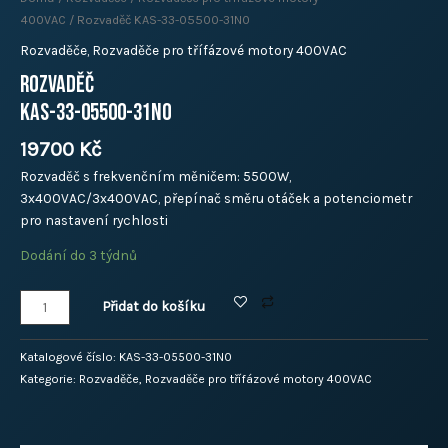
400VAC
/ Rozvaděč KAS-33-05500-31N0
Rozvaděče
,
Rozvaděče pro třífázové motory 400VAC
Rozvaděč
KAS-33-05500-31N0
19700
Kč
Rozvaděč s frekvenčním měničem: 5500W,
3x400VAC/3x400VAC, přepínač směru otáček a potenciometr
pro nastavení rychlosti
Dodání do 3 týdnů
Přidat do košíku
Katalogové číslo:
KAS-33-05500-31N0
Kategorie:
Rozvaděče
,
Rozvaděče pro třífázové motory 400VAC