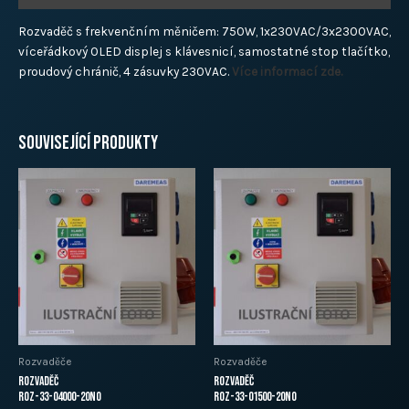
Rozvaděč s frekvenčním měničem: 750W, 1x230VAC/3x2300VAC,
víceřádkový OLED displej s klávesnicí, samostatné stop tlačítko,
proudový chránič, 4 zásuvky 230VAC.
Více informací zde.
Související produkty
Rozvaděče
Rozvaděče
Rozvaděč
Rozvaděč
ROZ-33-04000-20N0
ROZ-33-01500-20N0