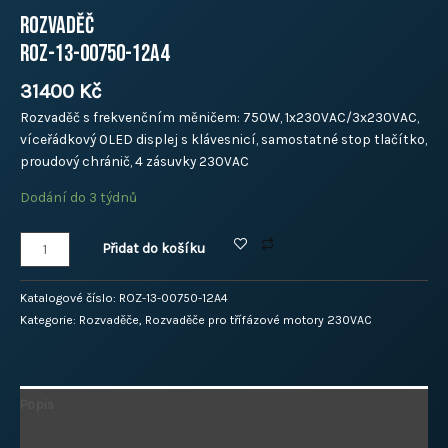
Rozvaděč
ROZ-13-00750-12A4
31400
Kč
Rozvaděč s frekvenčním měničem: 750W, 1x230VAC/3x230VAC,
víceřádkový OLED displej s klávesnicí, samostatné stop tlačítko,
proudový chránič, 4 zásuvky 230VAC
Dodání do 3 týdnů
Přidat do košíku
Katalogové číslo:
ROZ-13-00750-12A4
Kategorie:
Rozvaděče
,
Rozvaděče pro třífázové motory 230VAC
Popis
Další informace